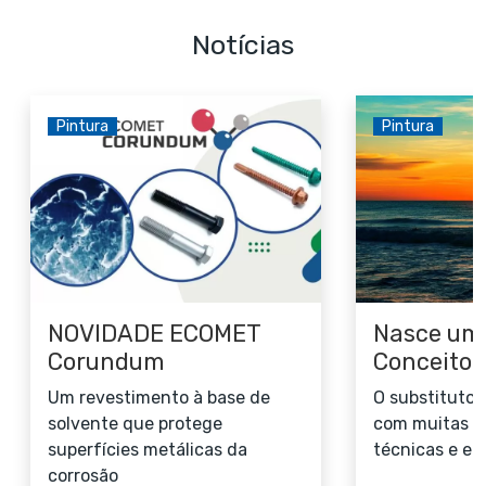
Notícias
Pintura
Pintura
NOVIDADE ECOMET
Nasce um
Corundum
Conceito
Um revestimento à base de
O substituto 
solvente que protege
com muitas v
superfícies metálicas da
técnicas e e
corrosão