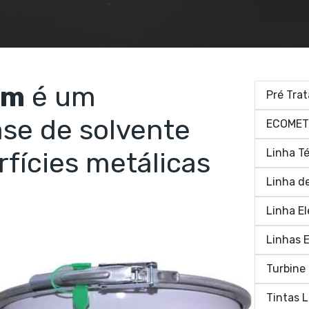
um
é um
Pré Tra
ase de solvente
ECOMET
Linha T
fícies metálicas
Linha d
Linha El
Linhas E
Turbine
Tintas L