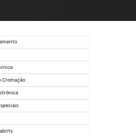
tamento
écnica
e Cromação
etrônica
speciais
abrits