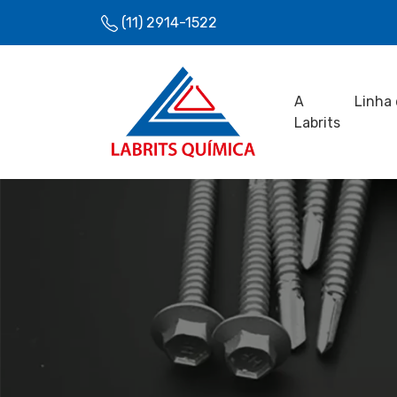
(11) 2914-1522
A
Linha 
Labrits