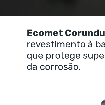
Ecomet Corund
revestimento à b
que protege super
da corrosão.