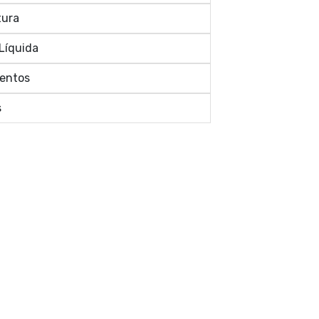
tura
Líquida
entos
s