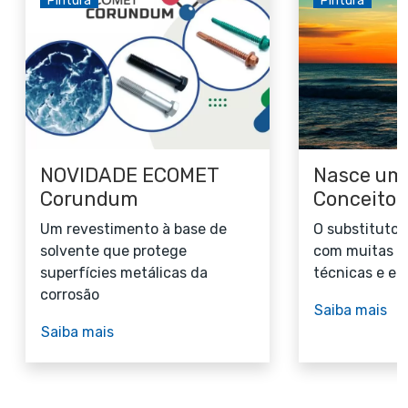
Pintura
Pintura
NOVIDADE ECOMET
Nasce um
Corundum
Conceito
Um revestimento à base de
O substituto 
solvente que protege
com muitas v
superfícies metálicas da
técnicas e e
corrosão
Saiba mais
Saiba mais